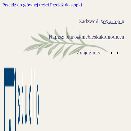
Przejdź do głównej treści
Przejdź do stopki
Zadzwoń:
505 416 919
Napisz:
biuro@niebieskakomoda.eu
Znajdź nas: