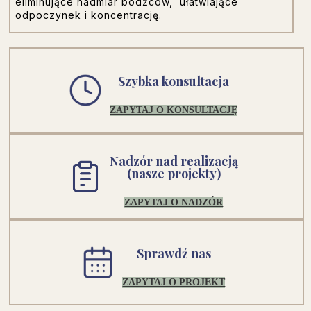
eliminujące nadmiar bodźców, ułatwiające
odpoczynek i koncentrację.
Szybka konsultacja
ZAPYTAJ O KONSULTACJĘ
Nadzór nad realizacją
(nasze projekty)
ZAPYTAJ O NADZÓR
Sprawdź nas
ZAPYTAJ O PROJEKT