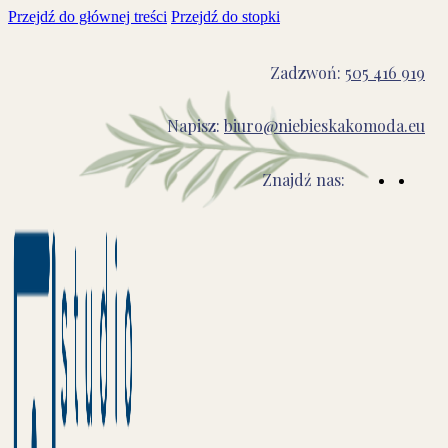
Przejdź do głównej treści
Przejdź do stopki
Zadzwoń:
505 416 919
Napisz:
biuro@niebieskakomoda.eu
Znajdź nas: