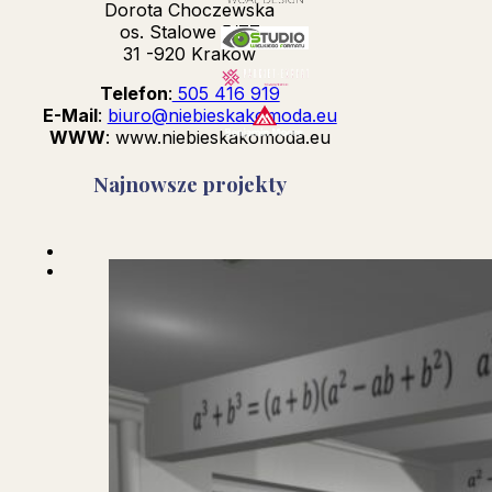
Dorota Choczewska
os. Stalowe 5/77
31 -920 Kraków
Telefon
:
505 416 919
E-Mail
:
biuro@niebieskakomoda.eu
WWW
: www.niebieskakomoda.eu
Najnowsze projekty