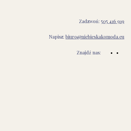
Zadzwoń:
505 416 919
Napisz:
biuro@niebieskakomoda.eu
Znajdź nas: