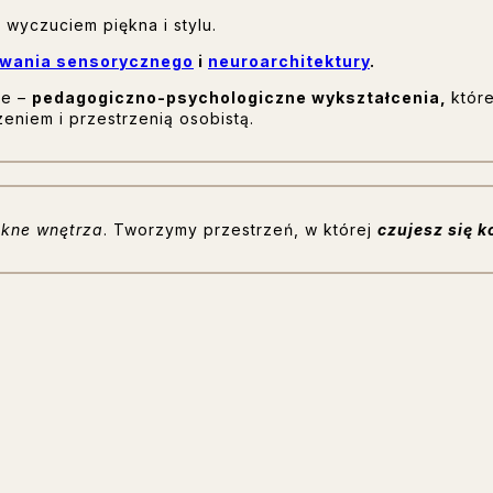
 wyczuciem piękna i stylu.
owania sensorycznego
i
neuroarchitektury
.
we –
pedagogiczno-psychologiczne wykształcenia,
któr
eniem i przestrzenią osobistą.
kne wnętrza
. Tworzymy przestrzeń, w której
czujesz się k