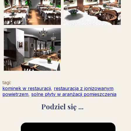
tagi:
kominek w restauracji
,
restauracja z jonizowanym
powietrzem
,
solne płyty w aranżacji pomieszczenia
Podziel się ...