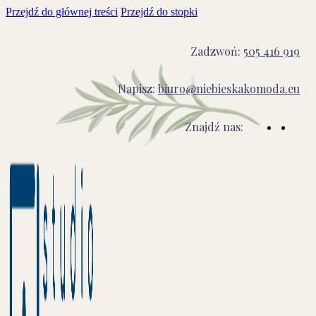
Przejdź do głównej treści
Przejdź do stopki
Zadzwoń:
505 416 919
Napisz:
biuro@niebieskakomoda.eu
Znajdź nas: