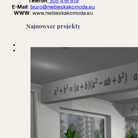
Telefon
:
505 416 919
E-Mail
:
biuro@niebieskakomoda.eu
WWW
: www.niebieskakomoda.eu
Najnowsze projekty