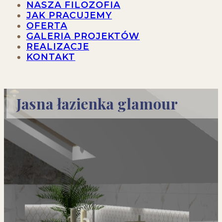
NASZA FILOZOFIA
JAK PRACUJEMY
OFERTA
GALERIA PROJEKTÓW
REALIZACJE
KONTAKT
Jasna łazienka glamour