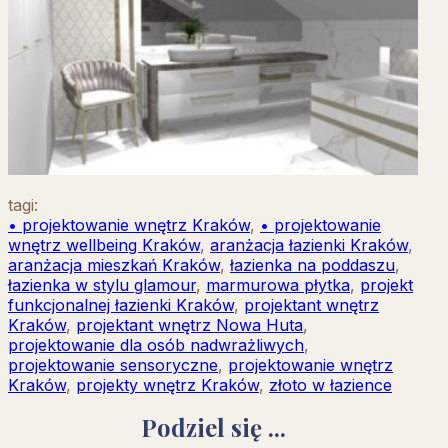
tagi:
• projektowanie wnętrz Kraków
,
• projektowanie
wnętrz wellbeing Kraków
,
aranżacja łazienki Kraków
,
aranżacja mieszkań Kraków
,
łazienka na poddaszu
,
łazienka w stylu glamour
,
marmurowa płytka
,
projekt
funkcjonalnej łazienki Kraków
,
projektant wnętrz
Kraków
,
projektant wnętrz Nowa Huta
,
projektowanie dla osób nadwrażliwych
,
projektowanie sensoryczne
,
projektowanie wnętrz
Kraków
,
projekty wnętrz Kraków
,
złoto w łazience
Podziel się ...