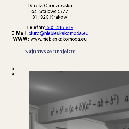
Dorota Choczewska
os. Stalowe 5/77
31 -920 Kraków
Telefon
:
505 416 919
E-Mail
:
biuro@niebieskakomoda.eu
WWW
: www.niebieskakomoda.eu
Najnowsze projekty