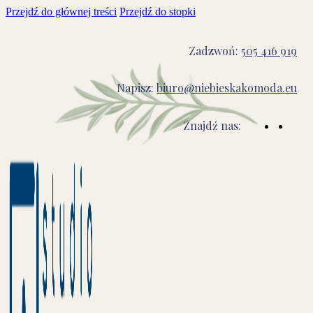
Przejdź do głównej treści
Przejdź do stopki
Zadzwoń:
505 416 919
Napisz:
biuro@niebieskakomoda.eu
Znajdź nas: