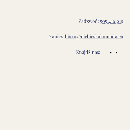
Zadzwoń:
505 416 919
Napisz:
biuro@niebieskakomoda.eu
Znajdź nas: