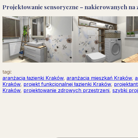
Projektowanie sensoryczne – nakierowanych na zm
tagi:
aranżacja łazienki Kraków
,
aranżacja mieszkań Kraków
,
a
Kraków
,
projekt funkcjonalnej łazienki Kraków
,
projektan
Kraków
,
projektowanie zdrowych przestrzeni
,
szybki pro