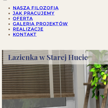
NASZA FILOZOFIA
JAK PRACUJEMY
OFERTA
GALERIA PROJEKTÓW
REALIZACJE
KONTAKT
Łazienka w Starej Hucie