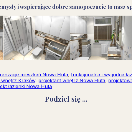
ysły i wspierające dobre samopoczucie to nasz sp
ranżacje mieszkań Nowa Huta
,
funkcjonalna i wygodna ła
t wnętrz Kraków
,
projektant wnętrz Nowa Huta
,
projektow
jekt łazienki Nowa Huta
Podziel się ...