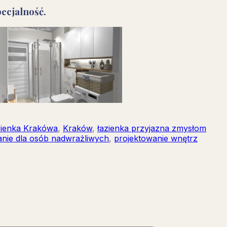
ecjalność.
zienka Krakówa
,
Kraków
,
łazienka przyjazna zmysłom
anie dla osób nadwrażliwych
,
projektowanie wnętrz