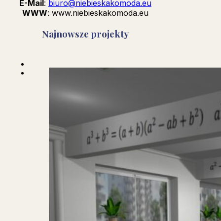
E-Mail
:
biuro@niebieskakomoda.eu
WWW
: www.niebieskakomoda.eu
Najnowsze projekty