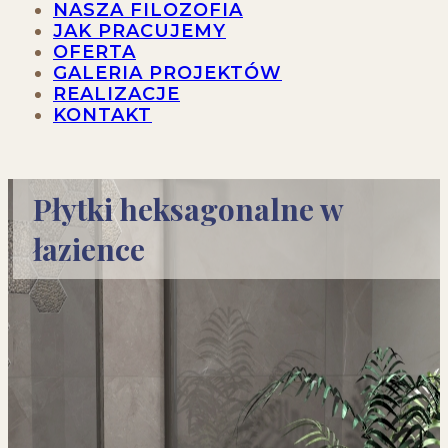
NASZA FILOZOFIA
JAK PRACUJEMY
OFERTA
GALERIA PROJEKTÓW
REALIZACJE
KONTAKT
Płytki heksagonalne w
łazience