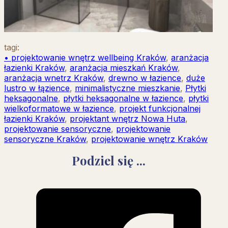
tagi:
• projektowanie wnętrz wellbeing Kraków
,
aranżacja
łazienki Kraków
,
aranżacja mieszkań Kraków
,
aranżacja wnetrz Kraków
,
drewno w łazience
,
duże
lustro w łązience
,
minimalistyczne mieszkanie
,
Płytki
heksagonalne
,
płytki heksagonalne w łazience
,
płytki
wielkoformatowe w łazience
,
projekt funkcjonalnej
łazienki Kraków
,
projektant wnętrz Nowa Huta
,
projektowanie sensoryczne
,
projektowanie
sensoryczne Kraków
,
projektowanie wnętrz Kraków
Podziel się ...