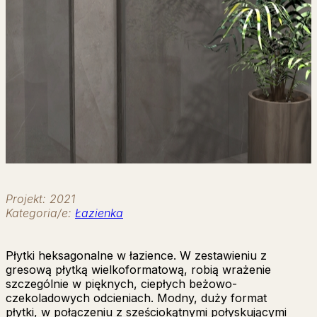
Projekt: 2021
Kategoria/e:
Łazienka
Płytki heksagonalne w łazience. W zestawieniu z
gresową płytką wielkoformatową, robią wrażenie
szczególnie w pięknych, ciepłych beżowo-
czekoladowych odcieniach. Modny, duży format
płytki, w połączeniu z sześciokątnymi połyskującymi