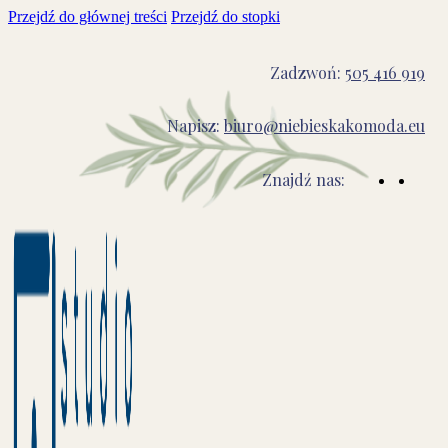
Przejdź do głównej treści
Przejdź do stopki
Zadzwoń:
505 416 919
Napisz:
biuro@niebieskakomoda.eu
Znajdź nas: