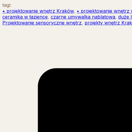
tagi:
• projektowanie wnętrz Kraków
,
• projektowanie wnętrz 
ceramika w łazience
,
czarne umywalka nablatowa
,
duże l
Projektowanie sensoryczne wnętrz
,
projekty wnętrz Kra