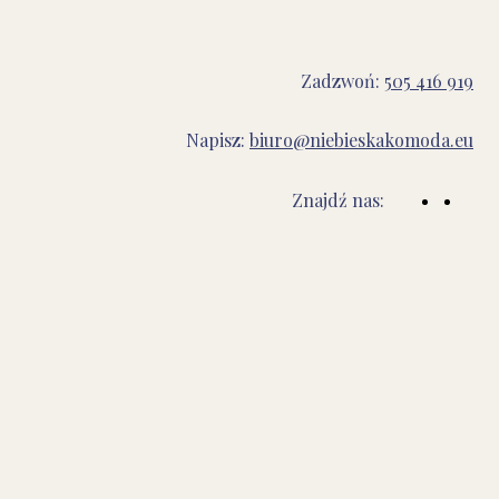
Zadzwoń:
505 416 919
Napisz:
biuro@niebieskakomoda.eu
Znajdź nas: