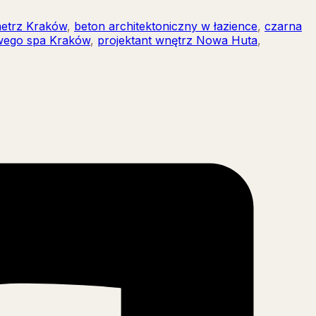
netrz Kraków
,
beton architektoniczny w łazience
,
czarna
wego spa Kraków
,
projektant wnętrz Nowa Huta
,