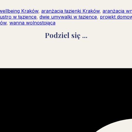
wellbeing Kraków
,
aranżacja łazienki Kraków
,
aranżacja w
ustro w łązience
,
dwie umywalki w łazience
,
projekt domo
ków
,
wanna wolnostojąca
Podziel się ...