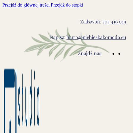
Przejdź do głównej treści
Przejdź do stopki
Zadzwoń:
505 416 919
Napisz:
biuro@niebieskakomoda.eu
Znajdź nas: