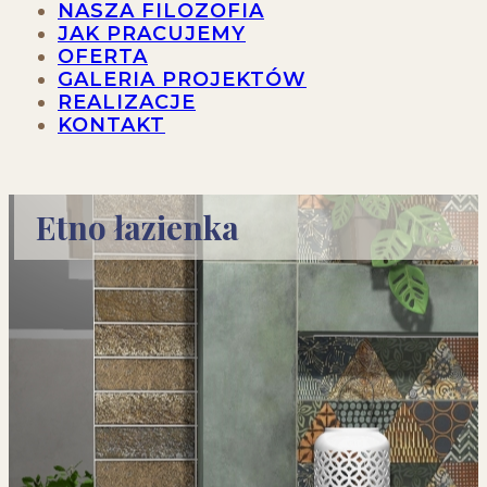
NASZA FILOZOFIA
JAK PRACUJEMY
OFERTA
GALERIA PROJEKTÓW
REALIZACJE
KONTAKT
Etno łazienka