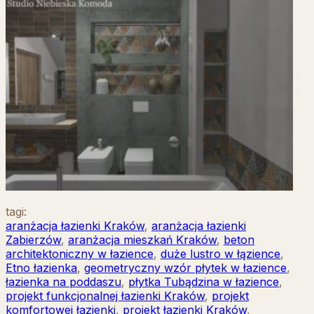
tagi:
aranżacja łazienki Kraków
,
aranżacja łazienki
Zabierzów
,
aranżacja mieszkań Kraków
,
beton
architektoniczny w łazience
,
duże lustro w łązience
,
Etno łazienka
,
geometryczny wzór płytek w łazience
,
łazienka na poddaszu
,
płytka Tubądzina w łazience
,
projekt funkcjonalnej łazienki Kraków
,
projekt
komfortowej łazienki
,
projekt łazienki Kraków
,