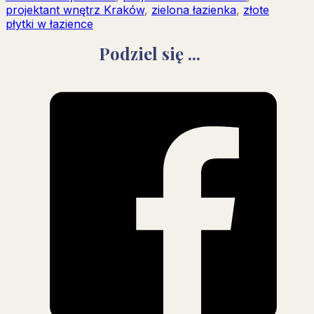
projektant wnętrz Kraków
,
zielona łazienka
,
złote
płytki w łazience
Podziel się ...